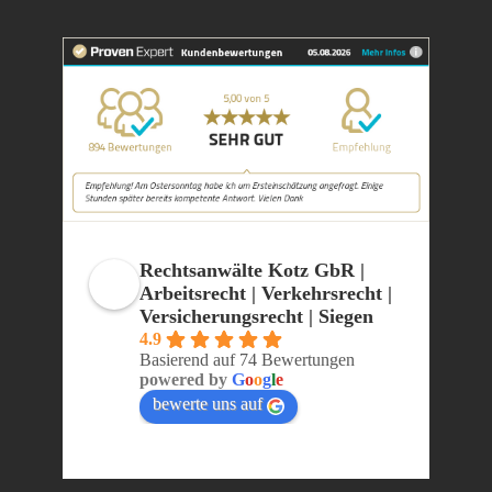
Rechtsanwälte Kotz GbR |
Arbeitsrecht | Verkehrsrecht |
Versicherungsrecht | Siegen
4.9
Basierend auf 74 Bewertungen
powered by
G
o
o
g
l
e
bewerte uns auf