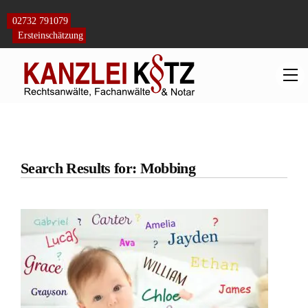
Skip
to
02732 791079
content
Ersteinschätzung
M
Search Results for: Mobbing