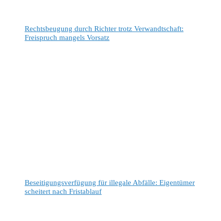
Rechtsbeugung durch Richter trotz Verwandtschaft:
Freispruch mangels Vorsatz
Beseitigungsverfügung für illegale Abfälle: Eigentümer
scheitert nach Fristablauf