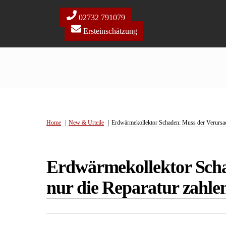
Skip
to
02732 791079
content
Ersteinschätzung
Home
New & Urteile
Erdwärmekollektor Schaden: Muss der Verursach
Erdwärmekollektor Scha
nur die Reparatur zahle