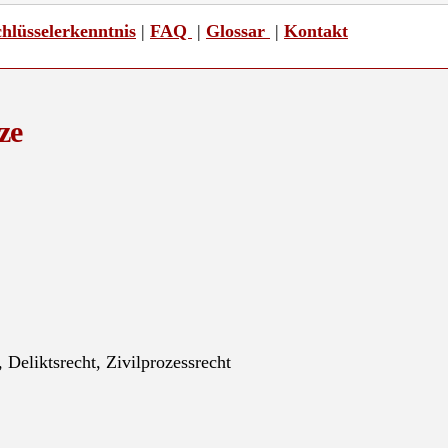
hlüsselerkenntnis
|
FAQ
|
Glossar
|
Kontakt
ze
, Deliktsrecht, Zivilprozessrecht