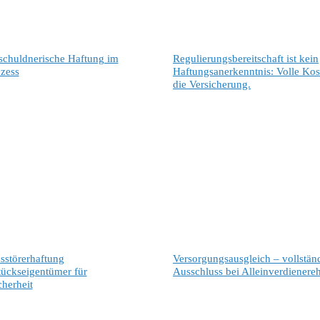
chuldnerische Haftung im
Regulierungsbereitschaft ist kein
ozess
Haftungsanerkenntnis: Volle Kos
die Versicherung.
sstörerhaftung
Versorgungsausgleich – vollstän
ückseigentümer für
Ausschluss bei Alleinverdienere
cherheit