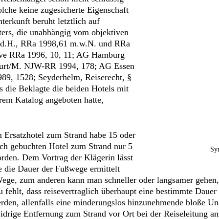
solche keine zugesicherte Eigenschaft
erkunft beruht letztlich auf
ters, die unabhängig vom objektiven
.d.H., RRa 1998,61 m.w.N. und RRa
eve RRa 1996, 10, 11; AG Hamburg
furt/M. NJW-RR 1994, 178; AG Essen
, 1528; Seyderhelm, Reiserecht, §
 die Beklagte die beiden Hotels mit
hrem Katalog angeboten hatte,
 Ersatzhotel zum Strand habe 15 oder
ich gebuchten Hotel zum Strand nur 5
Sy
orden. Dem Vortrag der Klägerin lässt
e die Dauer der Fußwege ermittelt
Wege, zum anderen kann man schneller oder langsamer gehen, 
 fehlt, dass reisevertraglich überhaupt eine bestimmte Daue
erden, allenfalls eine minderungslos hinzunehmende bloße Una
idrige Entfernung zum Strand vor Ort bei der Reiseleitung a