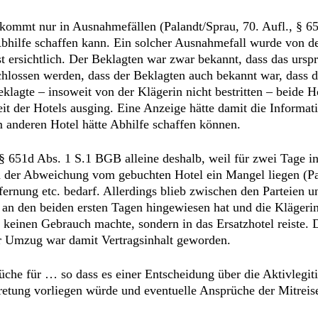
s kommt nur in Ausnahmefällen (Palandt/Sprau, 70. Aufl., § 6
Abhilfe schaffen kann. Ein solcher Ausnahmefall wurde von de
nst ersichtlich. Der Beklagten war zwar bekannt, dass das urs
chlossen werden, dass der Beklagten auch bekannt war, dass d
klagte – insoweit von der Klägerin nicht bestritten – beide Ho
it der Hotels ausging. Eine Anzeige hätte damit die Informat
 anderen Hotel hätte Abhilfe schaffen können.
§ 651d Abs. 1 S.1 BGB alleine deshalb, weil für zwei Tage 
n der Abweichung vom gebuchten Hotel ein Mangel liegen (Pal
ernung etc. bedarf. Allerdings blieb zwischen den Parteien uns
n den beiden ersten Tagen hingewiesen hat und die Klägerin, 
keinen Gebrauch machte, sondern in das Ersatzhotel reiste. 
er Umzug war damit Vertragsinhalt geworden.
he für … so dass es einer Entscheidung über die Aktivlegiti
tretung vorliegen würde und eventuelle Ansprüche der Mitreis