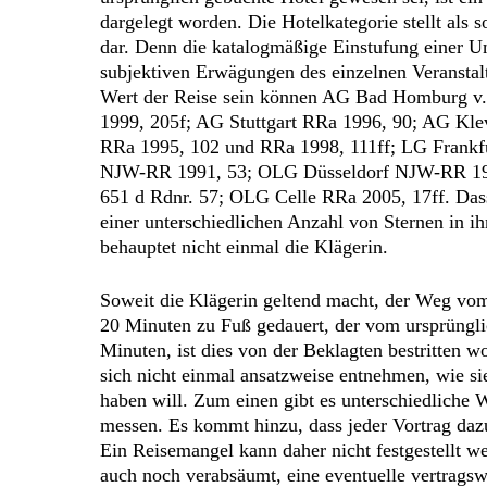
dargelegt worden. Die Hotelkategorie stellt als 
dar. Denn die katalogmäßige Einstufung einer Unt
subjektiven Erwägungen des einzelnen Veranstal
Wert der Reise sein können AG Bad Homburg v
1999, 205f; AG Stuttgart RRa 1996, 90; AG Kl
RRa 1995, 102 und RRa 1998, 111ff; LG Frank
NJW-RR 1991, 53; OLG Düsseldorf NJW-RR 1989
651 d Rdnr. 57; OLG Celle RRa 2005, 17ff. Dass
einer unterschiedlichen Anzahl von Sternen in i
behauptet nicht einmal die Klägerin.
Soweit die Klägerin geltend macht, der Weg vom
20 Minuten zu Fuß gedauert, der vom ursprüngl
Minuten, ist dies von der Beklagten bestritten w
sich nicht einmal ansatzweise entnehmen, wie si
haben will. Zum einen gibt es unterschiedliche 
messen. Es kommt hinzu, dass jeder Vortrag dazu
Ein Reisemangel kann daher nicht festgestellt w
auch noch verabsäumt, eine eventuelle vertragsw