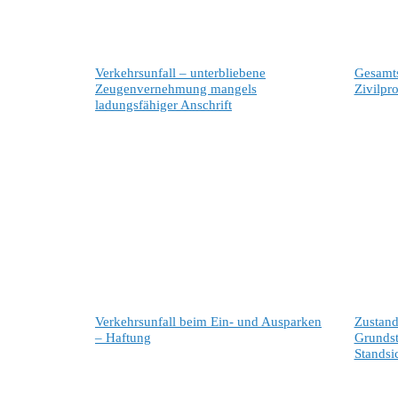
Verkehrsunfall – unterbliebene
Gesamts
Zeugenvernehmung mangels
Zivilpr
ladungsfähiger Anschrift
Verkehrsunfall beim Ein- und Ausparken
Zustand
– Haftung
Grundst
Standsi