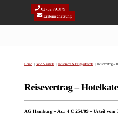
Skip
to
02732 791079
content
Ersteinschätzung
Home
New & Urteile
Reiserecht & Fluggastrechte
Reisevertrag – H
Reisevertrag – Hotelkate
AG Hamburg – Az.: 4 C 254/09 – Urteil vom 