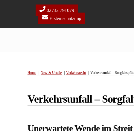
Skip
to
02732 791079
content
Ersteinschätzung
Home
New & Urteile
Verkehrsrecht
Verkehrsunfall – Sorgfaltspfl
Verkehrsunfall – Sorgfa
Unerwartete Wende im Streit 