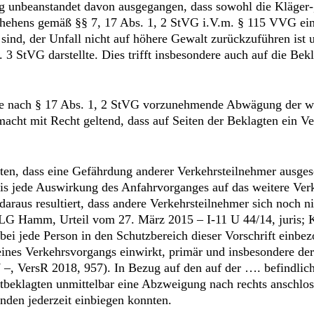
g unbeanstandet davon ausgegangen, dass sowohl die Kläger-, 
schehens gemäß §§ 7, 17 Abs. 1, 2 StVG i.V.m. § 115 VVG ein
sind, der Unfall nicht auf höhere Gewalt zurückzuführen ist u
3 StVG darstellte. Dies trifft insbesondere auch auf die Bekl
die nach § 17 Abs. 1, 2 StVG vorzunehmende Abwägung der w
macht mit Recht geltend, dass auf Seiten der Beklagten ein V
lten, dass eine Gefährdung anderer Verkehrsteilnehmer ausges
is jede Auswirkung des Anfahrvorganges auf das weitere Verk
 daraus resultiert, dass andere Verkehrsteilnehmer sich noch 
 OLG Hamm, Urteil vom 27. März 2015 – I-11 U 44/14, juris; 
abei jede Person in den Schutzbereich dieser Vorschrift einbez
 eines Verkehrsvorgangs einwirkt, primär und insbesondere de
, VersR 2018, 957). In Bezug auf den auf der …. befindliche
stbeklagten unmittelbar eine Abzweigung nach rechts anschl
nden jederzeit einbiegen konnten.