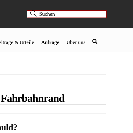
iträge & Urteile
Anfrage
Über uns
om Fahrbahnrand
huld?