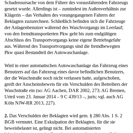
Schadensursache von dem Führer des vorausfahrenden Fahrzeugs
gesetzt wurde. Allerdings ist – zumindest im Außenverhältnis zur
Klägerin – das Verhalten des vorangegangenen Fahrers der
Beklagten zuzurechnen. Schließlich befinden sich die Fahrzeuge
der Anlagenbenutzer während des Waschvorgangs im Leerlauf;
von den fremdtransportierten Pkw geht bis zum endgültigen
Abschluss des Transportvorgangs keine eigene Betriebsgefahr
aus. Während des Transportvorgangs sind die fremdbewegten
Pkw quasi Bestandteil der Autowaschanlage.
Wird in einer automatischen Autowaschanlage das Fahrzeug eines
Benutzers auf das Fahrzeug eines davor befindlichen Benutzers,
der die Waschstraße noch nicht verlassen hatte, aufgeschoben,
greift der Anscheinsbeweis für ein Verschulden des Betreibers der
Waschstraße ein (so: AG Aachen, DAR 2002, 273; AG Bremen,
Urteil vom 23. Januar 2014 – 9 C 439/13 –, juris; vgl. auch AG
Köln NJW-RR 2013, 227).
2.
Das Verschulden der Beklagten wird gem. § 280 Abs. 1 S. 2
BGB vermutet. Eine Exkulpation der Beklagten, für die sie
beweisbelastet ist, gelingt nicht. Bei automatisierten