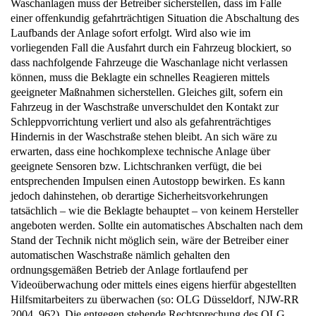
Waschanlagen muss der Betreiber sicherstellen, dass im Falle
einer offenkundig gefahrträchtigen Situation die Abschaltung des
Laufbands der Anlage sofort erfolgt. Wird also wie im
vorliegenden Fall die Ausfahrt durch ein Fahrzeug blockiert, so
dass nachfolgende Fahrzeuge die Waschanlage nicht verlassen
können, muss die Beklagte ein schnelles Reagieren mittels
geeigneter Maßnahmen sicherstellen. Gleiches gilt, sofern ein
Fahrzeug in der Waschstraße unverschuldet den Kontakt zur
Schleppvorrichtung verliert und also als gefahrenträchtiges
Hindernis in der Waschstraße stehen bleibt. An sich wäre zu
erwarten, dass eine hochkomplexe technische Anlage über
geeignete Sensoren bzw. Lichtschranken verfügt, die bei
entsprechenden Impulsen einen Autostopp bewirken. Es kann
jedoch dahinstehen, ob derartige Sicherheitsvorkehrungen
tatsächlich – wie die Beklagte behauptet – von keinem Hersteller
angeboten werden. Sollte ein automatisches Abschalten nach dem
Stand der Technik nicht möglich sein, wäre der Betreiber einer
automatischen Waschstraße nämlich gehalten den
ordnungsgemäßen Betrieb der Anlage fortlaufend per
Videoüberwachung oder mittels eines eigens hierfür abgestellten
Hilfsmitarbeiters zu überwachen (so: OLG Düsseldorf, NJW-RR
2004, 962). Die entgegen stehende Rechtsprechung des OLG