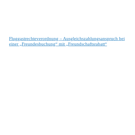
Fluggastrechteverordnung – Ausgleichszahlungsanspruch bei
einer „Freundesbuchung“ mit „Freundschaftsrabatt“