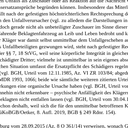
en Unfalls als Zuschauer oder als Reaktion auf die Nachrich
nsersatzansprüche begründen können. Insbesondere das Miterl
rfällt nach der gefestigten höchstrichterlichen Rechtsprechun
 den Unfallverursacher (vgl. zu alledem die Darstellungen i
doch gerade nicht als unbeteiligter Zuschauer im Sinne dies
einfahrende Beklagtenfahrzeug an Leib und Leben bedroht und 
er Kläger war damit selbst unmittelbar dem Unfallgeschehen 
es Unfallbeteiligten gezwungen wird, steht nach gefestigter 
r §§ 7, 18 StVG, weil seine körperliche Integrität in gleich
eschädigter Dritter; vielmehr ist unmittelbar in sein eigenes a
chen Situation umfasst die Ersatzpflicht des Schädigers rege
(vgl. BGH, Urteil vom 12.11.1985, Az. VI ZR 103/84; abgedr
R 1993, 1066; beide wie sämtliche weiteren zitierten Urteile 
wirkungen eine organische Ursache haben (vgl. BGH, Urteil v
hnehin nicht erkennbare – psychische Anfälligkeit des Kläger
Beklagten nicht entfallen lassen (vgl. BGH, Urteil vom 30.0
 schon deshalb, weil sich die für den unmittelbar betroffenen 
l. MüKoBGB/Oetker, 8. Aufl. 2019, BGB § 249 Rdnr. 154).
isburg vom 28.09.2015 (Az. 8 O 361/14) verweisen, wonach G