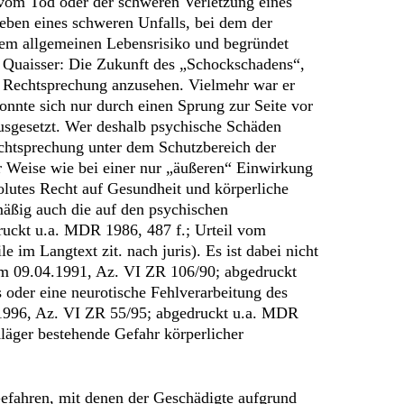
t vom Tod oder der schweren Verletzung eines
eben eines schweren Unfalls, bei dem der
g dem allgemeinen Lebensrisiko und begründet
n Quaisser: Die Zukunft des „Schockschadens“,
er Rechtsprechung anzusehen. Vielmehr war er
konnte sich nur durch einen Sprung zur Seite vor
ausgesetzt. Wer deshalb psychische Schäden
Rechtsprechung unter dem Schutzbereich der
er Weise wie bei einer nur „äußeren“ Einwirkung
bsolutes Recht auf Gesundheit und körperliche
lmäßig auch die auf den psychischen
uckt u.a. MDR 1986, 487 f.; Urteil vom
im Langtext zit. nach juris). Es ist dabei nicht
om 09.04.1991, Az. VI ZR 106/90; abgedruckt
s oder eine neurotische Fehlverarbeitung des
4.1996, Az. VI ZR 55/95; abgedruckt u.a. MDR
Kläger bestehende Gefahr körperlicher
efahren, mit denen der Geschädigte aufgrund