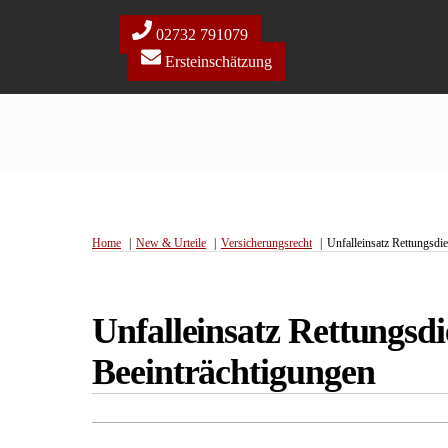
Skip
to
02732 791079
content
Ersteinschätzung
Home
New & Urteile
Versicherungsrecht
Unfalleinsatz Rettungsdi
Unfalleinsatz Rettungsd
Beeinträchtigungen