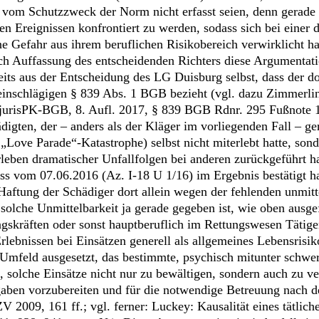
, vom Schutzzweck der Norm nicht erfasst seien, denn gerade
n Ereignissen konfrontiert zu werden, sodass sich bei einer 
e Gefahr aus ihrem beruflichen Risikobereich verwirklicht ha
nach Auffassung des entscheidenden Richters diese Argumenta
ereits aus der Entscheidung des LG Duisburg selbst, dass der 
t einschlägigen § 839 Abs. 1 BGB bezieht (vgl. dazu Zimmerlin
risPK-BGB, 8. Aufl. 2017, § 839 BGB Rdnr. 295 Fußnote 175
ten, der – anders als der Kläger im vorliegenden Fall – gera
 „Love Parade“-Katastrophe) selbst nicht miterlebt hatte, son
leben dramatischer Unfallfolgen bei anderen zurückgeführt ha
s vom 07.06.2016 (Az. I-18 U 1/16) im Ergebnis bestätigt ha
 Haftung der Schädiger dort allein wegen der fehlenden unmit
solche Unmittelbarkeit ja gerade gegeben ist, wie oben ausgef
tungskräften oder sonst hauptberuflich im Rettungswesen Tätig
lebnissen bei Einsätzen generell als allgemeines Lebensrisik
Umfeld ausgesetzt, das bestimmte, psychisch mitunter schwer
 solche Einsätze nicht nur zu bewältigen, sondern auch zu ver
fgaben vorzubereiten und für die notwendige Betreuung nach d
009, 161 ff.; vgl. ferner: Luckey: Kausalität eines tätliche