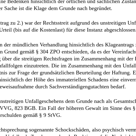
ine Bedenken hinsichtlich der örtlichen und sachlichen Zustä
der Sache ist die Klage dem Grunde nach begründet.
ntrag zu 2.) war der Rechtsstreit aufgrund des unstreitigen 
rteil (bis auf die Kostenlast) für diese Instanz abgeschlossen
n der mündlichen Verhandlung hinsichtlich des Klageantrags
en Grund gemäß § 304 ZPO entschieden, da es der Vereinfach
ung über die streitigen Rechtsfragen im Zusammenhang mit de
nfallfolgen einzutreten. Die im Zusammenhang mit den Unfall
nis zur Frage der grundsätzlichen Beurteilung der Haftung. Es
insichtlich der Höhe des immateriellen Schadens eine einver
Beweisaufnahme durch Sachverständigengutachten bedarf.
nstreitigen Unfallgeschehens dem Grunde nach als Gesamtsch
VG, 823 BGB. Ein Fall der höheren Gewalt im Sinne des § 7 
verschulden gemäß § 9 StVG.
echtsprechung sogenannte Schockschäden, also psychisch vermi