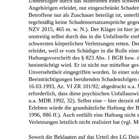
Unbeteiligter durch das Miterleben eines schwer
Angehörigen erleidet, nur eingeschränkt Schade
Betroffene nur als Zuschauer beteiligt ist, unte
regelmäßig keine Schadensersatzansprüche gegen
NZV 2015, 465 m. w. N.). Der Kläger ist hier je
unstreitig selbst durch das in die Unfallstelle 
schwersten körperlichen Verletzungen retten. D
erleidet, weil er vom Schädiger in die Rolle ein
Haftungsvorschrift des § 823 Abs. 1 BGB bzw. de
beeinträchtigt wird. Er ist nicht nur mittelbar g
Unversehrtheit eingegriffen worden. In einer sol
Beeinträchtigungen beruhenden Schadensfolgen 
16.03.1993, Az. VI ZR 101/92; abgedruckt u.a. MD
erforderlich, dass diese psychischen Unfallaus
u.a. MDR 1992, 32). Selbst eine – hier derzeit o
Erlebten würde die grundsätzliche Haftung der 
1996, 886 ff.). Auch entfällt eine Haftung nicht
Verletzungen letztlich nicht realisiert hat (vg
Soweit die Beklagten auf das Urteil des LG Du