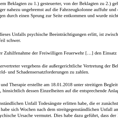
em Beklagten zu 1.) gesteuerter, von der Beklagten zu 2.) geh
flieger nahezu ungebremst auf die Fahrzeugkolonne auffuhr u
en durch einen Sprung zur Seite entkommen und wurde nicht u
eses Unfalls psychische Beeinträchtigungen erlitt, ist zwisch
Teil schwer.
ter Zuhilfenahme der Freiwilligen Feuerwehr […] den Einsatz
rvertreter vergebens die außergerichtliche Vertretung der Be
eld- und Schadensersatzforderungen zu zahlen.
und Therapie erstellte am 18.01.2018 unter streitigen Begle
 hinsichtlich dessen Einzelheiten auf die entsprechende Anla
nständlichen Unfall Todesängste erlitten habe, die er zunächs
r habe sich Wochen nach dem streitgegenständlichen Unfall am
psychische Ursache vermutet. Dies habe dazu geführt, dass d