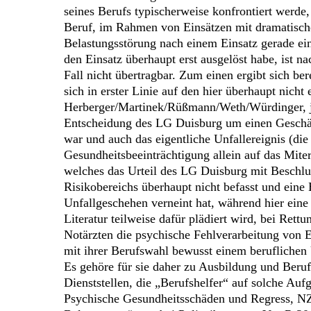
seines Berufs typischerweise konfrontiert werde
Beruf, im Rahmen von Einsätzen mit dramatische
Belastungsstörung nach einem Einsatz gerade ein
den Einsatz überhaupt erst ausgelöst habe, ist 
Fall nicht übertragbar. Zum einen ergibt sich b
sich in erster Linie auf den hier überhaupt nich
Herberger/Martinek/Rüßmann/Weth/Würdinger, ju
Entscheidung des LG Duisburg um einen Geschädig
war und auch das eigentliche Unfallereignis (die
Gesundheitsbeeinträchtigung allein auf das Miter
welches das Urteil des LG Duisburg mit Beschlus
Risikobereichs überhaupt nicht befasst und eine
Unfallgeschehen verneint hat, während hier eine 
Literatur teilweise dafür plädiert wird, bei Ret
Notärzten die psychische Fehlverarbeitung von Er
mit ihrer Berufswahl bewusst einem beruflichen 
Es gehöre für sie daher zu Ausbildung und Beruf,
Dienststellen, die „Berufshelfer“ auf solche Au
Psychische Gesundheitsschäden und Regress, NZV 2