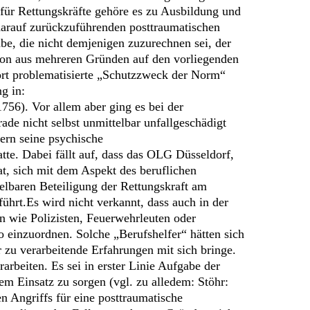
 für Rettungskräfte gehöre es zu Ausbildung und
darauf zurückzuführenden posttraumatischen
be, die nicht demjenigen zuzurechnen sei, der
tion aus mehreren Gründen auf den vorliegenden
dort problematisierte „Schutzzweck der Norm“
g in:
6). Vor allem aber ging es bei der
de nicht selbst unmittelbar unfallgeschädigt
dern seine psychische
tte. Dabei fällt auf, dass das OLG Düsseldorf,
t, sich mit dem Aspekt des beruflichen
telbaren Beteiligung der Rettungskraft am
ührt.Es wird nicht verkannt, dass auch in der
en wie Polizisten, Feuerwehrleuten oder
o einzuordnen. Solche „Berufshelfer“ hätten sich
 zu verarbeitende Erfahrungen mit sich bringe.
arbeiten. Es sei in erster Linie Aufgabe der
em Einsatz zu sorgen (vgl. zu alledem: Stöhr:
n Angriffs für eine posttraumatische