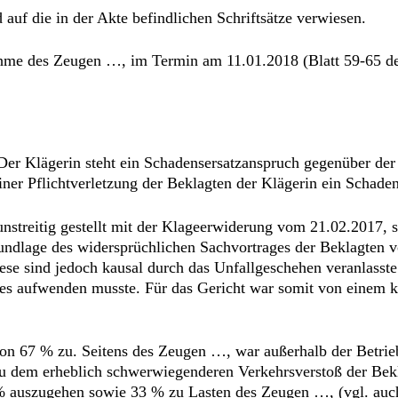
auf die in der Akte befindlichen Schriftsätze verwiesen.
ahme des Zeugen …, im Termin am 11.01.2018 (Blatt 59-65 d
 Der Klägerin steht ein Schadensersatzanspruch gegenüber d
ner Pflichtverletzung der Beklagten der Klägerin ein Schade
nstreitig gestellt mit der Klageerwiderung vom 21.02.2017, s
Grundlage des widersprüchlichen Sachvortrages der Beklagten 
se sind jedoch kausal durch das Unfallgeschehen veranlasste
ufes aufwenden musste. Für das Gericht war somit von einem
von 67 % zu. Seitens des Zeugen …, war außerhalb der Betri
dem erheblich schwerwiegenderen Verkehrsverstoß der Bekla
% auszugehen sowie 33 % zu Lasten des Zeugen …, (vgl. auc