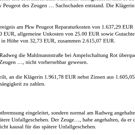
Peugeot des Zeugen … Sachschaden entstand. Die Klägerin 
nsereignis am Pkw Peugeot Reparaturkosten von 1.637,29 EUR
0 EUR, allgemeine Unkosten von 25.00 EUR sowie Gutachte
akte in Höhe von 32,73 EUR, zusammen 2.615,07 EUR.
em Radweg die Mahlmannstraße bei Ampelschaltung Rot überqu
 Zeugen …, nicht vorhersehbar gewesen.
rteilt, an die Klägerin 1.961,78 EUR nebst Zinsen aus 1.605
ängigkeit zu zahlen.
otbremsung eingeleitet, sondern normal am Radweg angehalten
spätere Unfallgeschehen. Der Zeuge…, habe angehalten, da e
icht kausal für das spätere Unfallgeschehen.