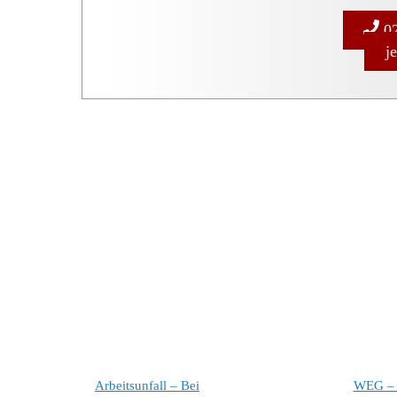
02
j
Arbeitsunfall – Bei
WEG – 