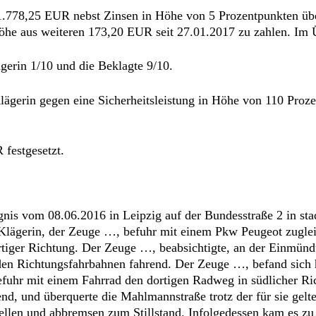
n 1.778,25 EUR nebst Zinsen in Höhe von 5 Prozentpunkten üb
öhe aus weiteren 173,20 EUR seit 27.01.2017 zu zahlen. Im 
ägerin 1/10 und die Beklagte 9/10.
e Klägerin gegen eine Sicherheitsleistung in Höhe von 110 Proz
 festgesetzt.
eignis vom 08.06.2016 in Leipzig auf der Bundesstraße 2 in s
Klägerin, der Zeuge …, befuhr mit einem Pkw Peugeot zugle
rtiger Richtung. Der Zeuge …, beabsichtigte, an der Einmün
eiden Richtungsfahrbahnen fahrend. Der Zeuge …, befand sich
efuhr mit einem Fahrrad den dortigen Radweg in südlicher Ri
rend, und überquerte die Mahlmannstraße trotz der für sie g
ellen und abbremsen zum Stillstand. Infolgedessen kam es z