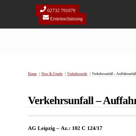
Skip
to
02732 791079
content
Ersteinschätzung
Home
New & Urteile
Verkehrsrecht
Verkehrsunfall – Auffahrunfal
Verkehrsunfall – Auffah
AG Leipzig – Az.: 102 C 124/17