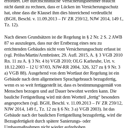
erfordert. Der durchschnittliche Versicherungsnehmer braucht
nicht damit zu rechnen, dass er Lücken im Versicherungsschutz
hat, ohne dass die Klausel ihm dies hinreichend verdeutlicht
(BGH, Beschl. v. 11.09.2013 – IV ZR 259/12, NJW 2014, 149 f.,
Tz. 12).
Nach diesen Grundsätzen ist die Regelung in § 2 Nr. 2 S. 2 AWB
87 so auszulegen, dass nur der Erstbezug eines neu zu
errichtenden Gebäudes nicht vom Versicherungsschutz erfasst ist
(vgl. Prölss/Martin/Armbrüster, 29. Aufl. 2015, A. § 3 VGB 2010
Rn. 11 zu A. § 3 Nr. 4 b) VGB 2010; OLG Karlsruhe, Urt. v.
18.12.2003 – 12 U 97/03, NJW-RR 2004, 326, 327 zu § 9 Nr. 3
a) VGB 88). Ausgehend von dem Wortlaut der Regelung ist ein
Gebäude nach dem allgemeinen Sprachgebrauch bezugsfertig,
wenn es so weit fertiggestellt ist, dass es bestimmungsgemäß von
Menschen bezogen und auf Dauer bewohnt werden kann. Die
bauliche Fertigstellung wird mit dem Wortteil „fertig“ besonders
angesprochen (vgl. BGH, Beschl. v. 11.09.2013 – IV ZR 259/12,
NJW 2014, 149 f., Tz. 12 zu § 6 Nr. 3 a) VGB 2003). Ist das
Gebäude nach der baulichen Fertigstellung bezugsfertig, wird die
Bezugsfertigkeit durch spätere Sanierungs- oder
Umbaumaßnahmen nicht wieder aufgehoben.