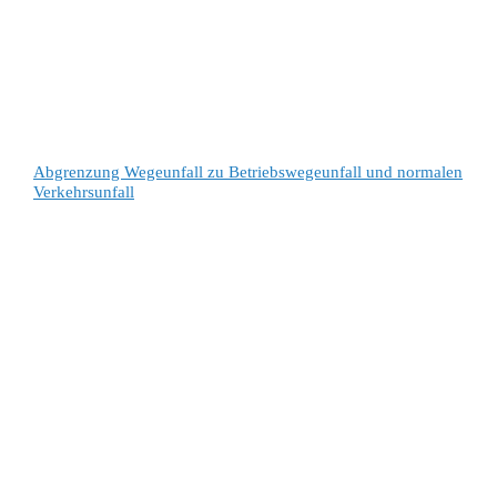
Abgrenzung Wegeunfall zu Betriebswegeunfall und normalen
Verkehrsunfall