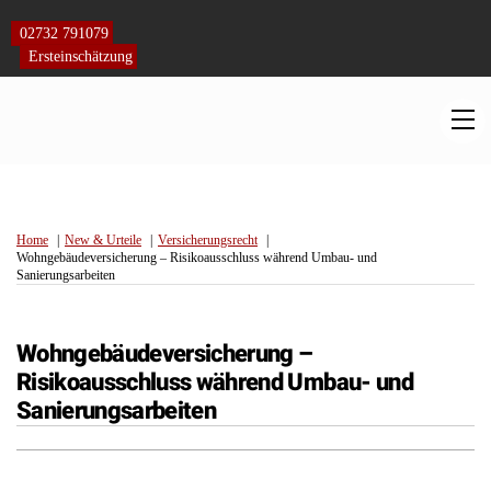
Skip
to
02732 791079
content
Ersteinschätzung
M
Home
New & Urteile
Versicherungsrecht
Wohngebäudeversicherung – Risikoausschluss während Umbau- und
Sanierungsarbeiten
Wohngebäudeversicherung –
Risikoausschluss während Umbau- und
Sanierungsarbeiten