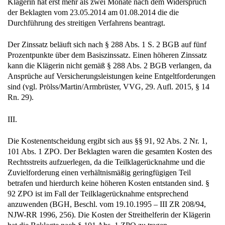
Klägerin hat erst mehr als zwei Monate nach dem Widerspruch
der Beklagten vom 23.05.2014 am 01.08.2014 die die
Durchführung des streitigen Verfahrens beantragt.
Der Zinssatz beläuft sich nach § 288 Abs. 1 S. 2 BGB auf fünf
Prozentpunkte über dem Basiszinssatz. Einen höheren Zinssatz
kann die Klägerin nicht gemäß § 288 Abs. 2 BGB verlangen, da
Ansprüche auf Versicherungsleistungen keine Entgeltforderungen
sind (vgl. Prölss/Martin/Armbrüster, VVG, 29. Aufl. 2015, § 14
Rn. 29).
III.
Die Kostenentscheidung ergibt sich aus §§ 91, 92 Abs. 2 Nr. 1,
101 Abs. 1 ZPO. Der Beklagten waren die gesamten Kosten des
Rechtsstreits aufzuerlegen, da die Teilklagerücknahme und die
Zuvielforderung einen verhältnismäßig geringfügigen Teil
betrafen und hierdurch keine höheren Kosten entstanden sind. §
92 ZPO ist im Fall der Teilklagerücknahme entsprechend
anzuwenden (BGH, Beschl. vom 19.10.1995 – III ZR 208/94,
NJW-RR 1996, 256). Die Kosten der Streithelferin der Klägerin