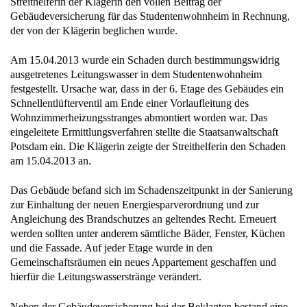
Streithelferin der Klägerin den vollen Beitrag der
Gebäudeversicherung für das Studentenwohnheim in Rechnung,
der von der Klägerin beglichen wurde.
Am 15.04.2013 wurde ein Schaden durch bestimmungswidrig
ausgetretenes Leitungswasser in dem Studentenwohnheim
festgestellt. Ursache war, dass in der 6. Etage des Gebäudes ein
Schnellentlüfterventil am Ende einer Vorlaufleitung des
Wohnzimmerheizungsstranges abmontiert worden war. Das
eingeleitete Ermittlungsverfahren stellte die Staatsanwaltschaft
Potsdam ein. Die Klägerin zeigte der Streithelferin den Schaden
am 15.04.2013 an.
Das Gebäude befand sich im Schadenszeitpunkt in der Sanierung
zur Einhaltung der neuen Energiesparverordnung und zur
Angleichung des Brandschutzes an geltendes Recht. Erneuert
werden sollten unter anderem sämtliche Bäder, Fenster, Küchen
und die Fassade. Auf jeder Etage wurde in den
Gemeinschaftsräumen ein neues Appartement geschaffen und
hierfür die Leitungswasserstränge verändert.
Neben der Gebäudeversicherung bei der Beklagten bestand eine