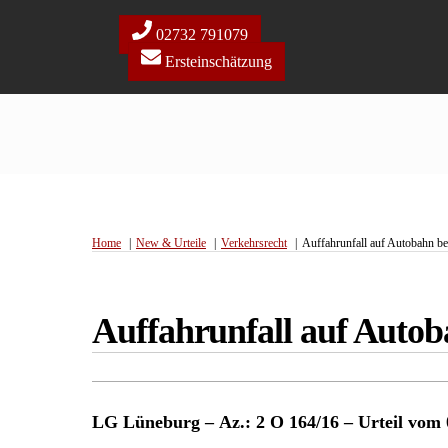
Skip
to
02732 791079
content
Ersteinschätzung
Home
New & Urteile
Verkehrsrecht
Auffahrunfall auf Autobahn b
Auffahrunfall auf Autob
LG Lüneburg – Az.: 2 O 164/16 – Urteil vom 