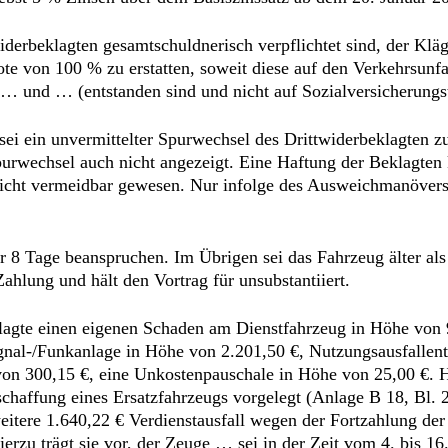
widerbeklagten gesamtschuldnerisch verpflichtet sind, der Klä
e von 100 % zu erstatten, soweit diese auf den Verkehrsunfa
… und … (entstanden sind und nicht auf Sozialversicherungst
l sei ein unvermittelter Spurwechsel des Drittwiderbeklagten 
urwechsel auch nicht angezeigt. Eine Haftung der Beklagten k
cht vermeidbar gewesen. Nur infolge des Ausweichmanövers g
r 8 Tage beanspruchen. Im Übrigen sei das Fahrzeug älter als 
Zahlung und hält den Vortrag für unsubstantiiert.
agte einen eigenen Schaden am Dienstfahrzeug in Höhe von 
gnal-/Funkanlage in Höhe von 2.201,50 €, Nutzungsausfallen
on 300,15 €, eine Unkostenpauschale in Höhe von 25,00 €. H
schaffung eines Ersatzfahrzeugs vorgelegt (Anlage B 18, Bl. 
weitere 1.640,22 € Verdienstausfall wegen der Fortzahlung d
rzu trägt sie vor, der Zeuge … sei in der Zeit vom 4. bis 1