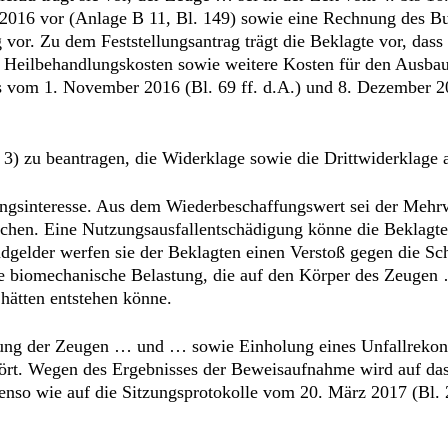
2016 vor (Anlage B 11, Bl. 149) sowie eine Rechnung des B
 vor. Zu dem Feststellungsantrag trägt die Beklagte vor, dass
 Heilbehandlungskosten sowie weitere Kosten für den Ausbau
es vom 1. November 2016 (Bl. 69 ff. d.A.) und 8. Dezember 20
 3) zu beantragen, die Widerklage sowie die Drittwiderklage
lungsinteresse. Aus dem Wiederbeschaffungswert sei der Mehrw
hen. Eine Nutzungsausfallentschädigung könne die Beklagte 
ndgelder werfen sie der Beklagten einen Verstoß gegen die S
e biomechanische Belastung, die auf den Körper des Zeugen 
 hätten entstehen könne.
ng der Zeugen … und … sowie Einholung eines Unfallrekonst
ört. Wegen des Ergebnisses der Beweisaufnahme wird auf das 
so wie auf die Sitzungsprotokolle vom 20. März 2017 (Bl. 22