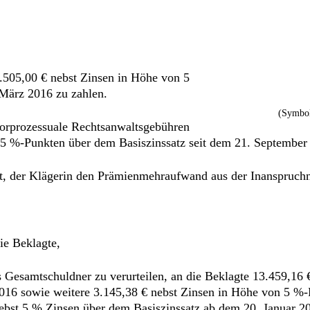
2.505,00 € nebst Zinsen in Höhe von 5
 März 2016 zu zahlen.
(Symbol
 vorprozessuale Rechtsanwaltsgebühren
5 %-Punkten über dem Basiszinssatz seit dem 21. September
 ist, der Klägerin den Prämienmehraufwand aus der Inanspruch
ie Beklagte,
ls Gesamtschuldner zu verurteilen, an die Beklagte 13.459,1
2016 sowie weitere 3.145,38 € nebst Zinsen in Höhe von 5 %-P
bst 5 % Zinsen über dem Basiszinssatz ab dem 20. Januar 20