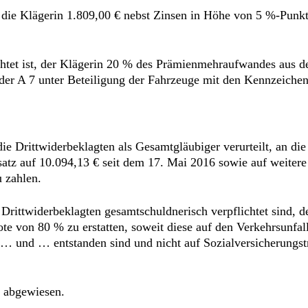
an die Klägerin 1.809,00 € nebst Zinsen in Höhe von 5 %-Punk
flichtet ist, der Klägerin 20 % des Prämienmehraufwandes aus
der A 7 unter Beteiligung der Fahrzeuge mit den Kennzeiche
ie Drittwiderbeklagten als Gesamtgläubiger verurteilt, an di
atz auf 10.094,13 € seit dem 17. Mai 2016 sowie auf weiter
u zahlen.
ie Drittwiderbeklagten gesamtschuldnerisch verpflichtet sind, 
e von 80 % zu erstatten, soweit diese auf den Verkehrsunfal
… und … entstanden sind und nicht auf Sozialversicherungstr
e abgewiesen.