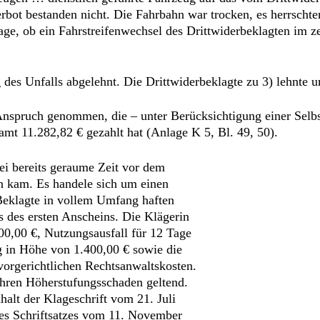
ot bestanden nicht. Die Fahrbahn war trocken, es herrschten 
Frage, ob ein Fahrstreifenwechsel des Drittwiderbeklagten im 
 des Unfalls abgelehnt. Die Drittwiderbeklagte zu 3) lehnte 
Anspruch genommen, die – unter Berücksichtigung einer Selbs
mt 11.282,82 € gezahlt hat (Anlage K 5, Bl. 49, 50).
sei bereits geraume Zeit vor dem
n kam. Es handele sich um einen
 Beklagte in vollem Umfang haften
des ersten Anscheins. Die Klägerin
00,00 €, Nutzungsausfall für 12 Tage
 in Höhe von 1.400,00 € sowie die
vorgerichtlichen Rechtsanwaltskosten.
ihren Höherstufungsschaden geltend.
halt der Klageschrift vom 21. Juli
 des Schriftsatzes vom 11. November