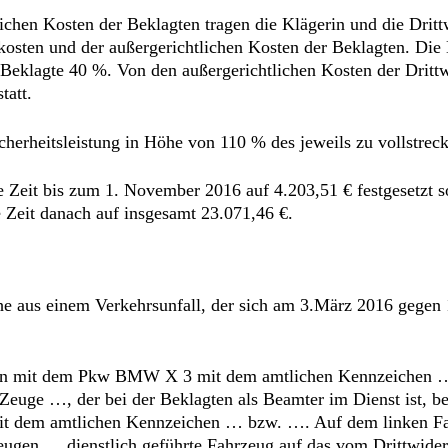
ichen Kosten der Beklagten tragen die Klägerin und die Drit
skosten und der außergerichtlichen Kosten der Beklagten. Die
 Beklagte 40 %. Von den außergerichtlichen Kosten der Drittw
tatt.
Sicherheitsleistung in Höhe von 110 % des jeweils zu vollstre
die Zeit bis zum 1. November 2016 auf 4.203,51 € festgesetzt
 Zeit danach auf insgesamt 23.071,46 €.
che aus einem Verkehrsunfall, der sich am 3.März 2016 gegen
ahn mit dem Pkw BMW X 3 mit dem amtlichen Kennzeichen …, d
r Zeuge …, der bei der Beklagten als Beamter im Dienst ist, b
t dem amtlichen Kennzeichen … bzw. …. Auf dem linken Fah
eugen … dienstlich geführte Fahrzeug auf das vom Drittwider