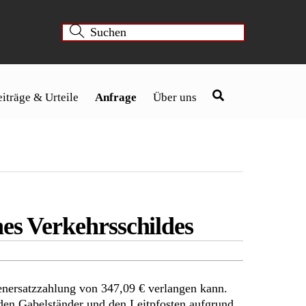
iträge & Urteile
Anfrage
Über uns
nes Verkehrsschildes
enersatzzahlung von 347,09 € verlangen kann.
den Gabelständer und den Leitpfosten aufgrund