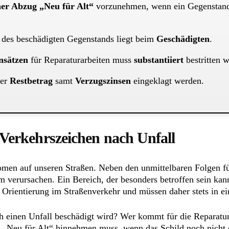
er Abzug „Neu für Alt“
vorzunehmen, wenn ein Gegenstan
 des beschädigten Gegenstands liegt beim
Geschädigten
.
nsätzen
für Reparaturarbeiten muss
substantiiert
bestritten 
der
Restbetrag
samt
Verzugszinsen
eingeklagt werden.
 Verkehrszeichen nach Unfall
änomen auf unseren Straßen. Neben den unmittelbaren Folgen fü
m verursachen. Ein Bereich, der besonders betroffen sein kan
nd Orientierung im Straßenverkehr und müssen daher stets in 
h einen Unfall beschädigt wird? Wer kommt für die Reparatur
g „Neu für Alt“ hinnehmen muss, wenn das Schild noch nicht 