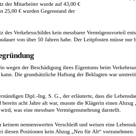
z der Mitarbeiter wurde auf 43,00 €
on 25,00 € wurden Gegenstand der
tz des Verkehrsschildes kein messbarer Vermögensvorteil ents
nsdauer von über 50 Jahren habe. Der Leitpfosten müsse nur 
Begründung
erin wegen der Beschädigung ihres Eigentums beim Verkehrs
ann. Die grundsätzliche Haftung der Beklagten war unstreit
ständigen Dipl.-Ing. S. G., der erläuterte, dass die Lebens
 bereits acht Jahre alt war, musste die Klägerin einen Abzug
 wird, was eine messbare Vermögensmehrung darstellt.
en keinem nennenswerten Verschleiß und weisen eine Lebensd
bei diesen Positionen kein Abzug „Neu für Alt“ vorzunehmen.