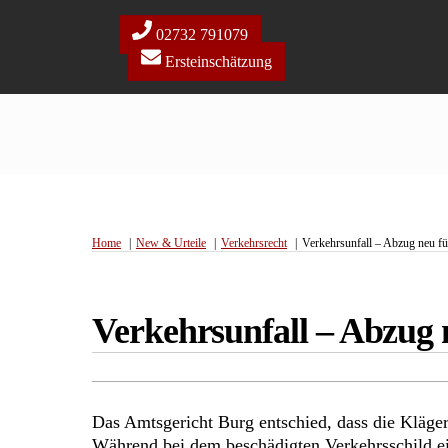
Skip
to
02732 791079
content
Ersteinschätzung
Home
New & Urteile
Verkehrsrecht
Verkehrsunfall – Abzug neu fü
Verkehrsunfall – Abzug n
Das Amtsgericht Burg entschied, dass die Kläge
Während bei dem beschädigten Verkehrsschild ei