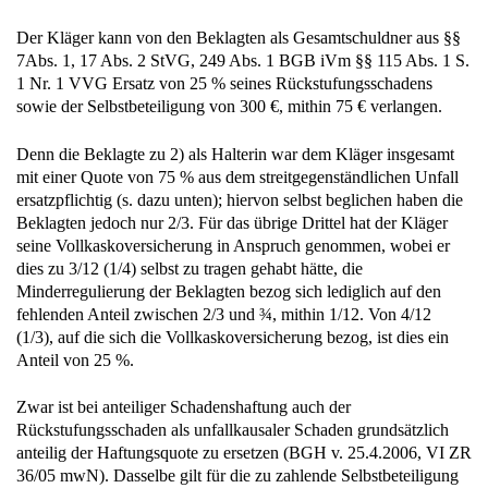
Der Kläger kann von den Beklagten als Gesamtschuldner aus §§
7Abs. 1, 17 Abs. 2 StVG, 249 Abs. 1 BGB iVm §§ 115 Abs. 1 S.
1 Nr. 1 VVG Ersatz von 25 % seines Rückstufungsschadens
sowie der Selbstbeteiligung von 300 €, mithin 75 € verlangen.
Denn die Beklagte zu 2) als Halterin war dem Kläger insgesamt
mit einer Quote von 75 % aus dem streitgegenständlichen Unfall
ersatzpflichtig (s. dazu unten); hiervon selbst beglichen haben die
Beklagten jedoch nur 2/3. Für das übrige Drittel hat der Kläger
seine Vollkaskoversicherung in Anspruch genommen, wobei er
dies zu 3/12 (1/4) selbst zu tragen gehabt hätte, die
Minderregulierung der Beklagten bezog sich lediglich auf den
fehlenden Anteil zwischen 2/3 und ¾, mithin 1/12. Von 4/12
(1/3), auf die sich die Vollkaskoversicherung bezog, ist dies ein
Anteil von 25 %.
Zwar ist bei anteiliger Schadenshaftung auch der
Rückstufungsschaden als unfallkausaler Schaden grundsätzlich
anteilig der Haftungsquote zu ersetzen (BGH v. 25.4.2006, VI ZR
36/05 mwN). Dasselbe gilt für die zu zahlende Selbstbeteiligung