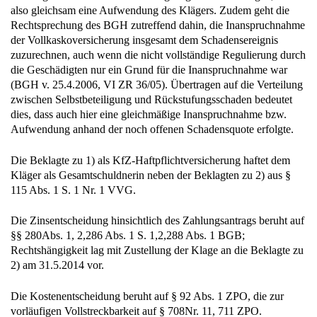
also gleichsam eine Aufwendung des Klägers. Zudem geht die
Rechtsprechung des BGH zutreffend dahin, die Inanspruchnahme
der Vollkaskoversicherung insgesamt dem Schadensereignis
zuzurechnen, auch wenn die nicht vollständige Regulierung durch
die Geschädigten nur ein Grund für die Inanspruchnahme war
(BGH v. 25.4.2006, VI ZR 36/05). Übertragen auf die Verteilung
zwischen Selbstbeteiligung und Rückstufungsschaden bedeutet
dies, dass auch hier eine gleichmäßige Inanspruchnahme bzw.
Aufwendung anhand der noch offenen Schadensquote erfolgte.
Die Beklagte zu 1) als KfZ-Haftpflichtversicherung haftet dem
Kläger als Gesamtschuldnerin neben der Beklagten zu 2) aus §
115 Abs. 1 S. 1 Nr. 1 VVG.
Die Zinsentscheidung hinsichtlich des Zahlungsantrags beruht auf
§§ 280Abs. 1, 2,286 Abs. 1 S. 1,2,288 Abs. 1 BGB;
Rechtshängigkeit lag mit Zustellung der Klage an die Beklagte zu
2) am 31.5.2014 vor.
Die Kostenentscheidung beruht auf § 92 Abs. 1 ZPO, die zur
vorläufigen Vollstreckbarkeit auf § 708Nr. 11, 711 ZPO.