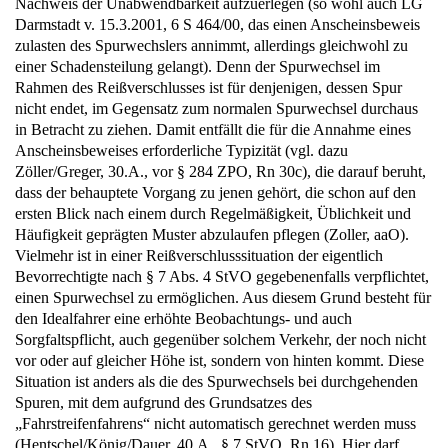
Nachweis der Unabwendbarkeit aufzuerlegen (so wohl auch LG
Darmstadt v. 15.3.2001, 6 S 464/00, das einen Anscheinsbeweis
zulasten des Spurwechslers annimmt, allerdings gleichwohl zu
einer Schadensteilung gelangt). Denn der Spurwechsel im
Rahmen des Reißverschlusses ist für denjenigen, dessen Spur
nicht endet, im Gegensatz zum normalen Spurwechsel durchaus
in Betracht zu ziehen. Damit entfällt die für die Annahme eines
Anscheinsbeweises erforderliche Typizität (vgl. dazu
Zöller/Greger, 30.A., vor § 284 ZPO, Rn 30c), die darauf beruht,
dass der behauptete Vorgang zu jenen gehört, die schon auf den
ersten Blick nach einem durch Regelmäßigkeit, Üblichkeit und
Häufigkeit geprägten Muster abzulaufen pflegen (Zoller, aaO).
Vielmehr ist in einer Reißverschlusssituation der eigentlich
Bevorrechtigte nach § 7 Abs. 4 StVO gegebenenfalls verpflichtet,
einen Spurwechsel zu ermöglichen. Aus diesem Grund besteht für
den Idealfahrer eine erhöhte Beobachtungs- und auch
Sorgfaltspflicht, auch gegenüber solchem Verkehr, der noch nicht
vor oder auf gleicher Höhe ist, sondern von hinten kommt. Diese
Situation ist anders als die des Spurwechsels bei durchgehenden
Spuren, mit dem aufgrund des Grundsatzes des
„Fahrstreifenfahrens“ nicht automatisch gerechnet werden muss
(Hentschel/König/Dauer, 40.A., § 7 StVO, Rn 16). Hier darf