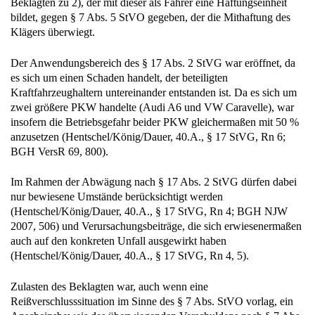
Beklagten zu 2), der mit dieser als Fahrer eine Haftungseinheit
bildet, gegen § 7 Abs. 5 StVO gegeben, der die Mithaftung des
Klägers überwiegt.
Der Anwendungsbereich des § 17 Abs. 2 StVG war eröffnet, da
es sich um einen Schaden handelt, der beteiligten
Kraftfahrzeughaltern untereinander entstanden ist. Da es sich um
zwei größere PKW handelte (Audi A6 und VW Caravelle), war
insofern die Betriebsgefahr beider PKW gleichermaßen mit 50 %
anzusetzen (Hentschel/König/Dauer, 40.A., § 17 StVG, Rn 6;
BGH VersR 69, 800).
Im Rahmen der Abwägung nach § 17 Abs. 2 StVG dürfen dabei
nur bewiesene Umstände berücksichtigt werden
(Hentschel/König/Dauer, 40.A., § 17 StVG, Rn 4; BGH NJW
2007, 506) und Verursachungsbeiträge, die sich erwiesenermaßen
auch auf den konkreten Unfall ausgewirkt haben
(Hentschel/König/Dauer, 40.A., § 17 StVG, Rn 4, 5).
Zulasten des Beklagten war, auch wenn eine
Reißverschlusssituation im Sinne des § 7 Abs. StVO vorlag, ein