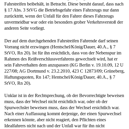
Fahrstreifen beibehält, in Betracht. Diese beruht darauf, dass nach
§ 17 Abs. 3 StVG die Betriebsgefahr eines Fahrzeugs nur dann
zurücktritt, wenn der Unfall für den Fahrer dieses Fahrzeugs
unvermeidbar war oder ein besonders grober Verkehrsverstoß der
anderen Seite vorliegt.
Der auf dem durchgehenden Fahrstreifen Fahrende darf seinen
Vorrang nicht erzwingen (Hentschel/König/Dauer, 40.A., § 7
StVO, Rn 20). Ist für ihn ersichtlich, dass von der Nebenspur im
Rahmen des Reißverschlussverfahrens gewechselt wird, hat er
sein Fahrverhalten dem anzupassen (KG Berlin v. 19.10.09, 12 U
227/08; AG Dortmund v. 23.2.2010, 423 C 12873/09; Grüneberg,
Haftungsquoten, Rn 147; Hentschel/König/Dauer, 40.A., § 7
StVO, Rn 20).
Unklar ist in der Rechtsprechung, ob der Bevorrechtigte beweisen
muss, dass der Wechsel nicht ersichtlich war, oder ob der
Spurwechsler beweisen muss, dass der Wechsel ersichtlich war.
Nach einer Auffassung kommt derjenige, der einen Spurwechsel
erkennen könnte, aber nicht reagiert, den Pflichten eines
Idealfahrers nicht nach und der Unfall war für ihn nicht