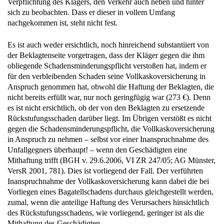
Verpflichtung des Klägers, den Verkehr auch neben und hinter
sich zu beobachten. Dass er dieser in vollem Umfang
nachgekommen ist, steht nicht fest.
Es ist auch weder ersichtlich, noch hinreichend substantiiert von
der Beklagtenseite vorgetragen, dass der Kläger gegen die ihm
obliegende Schadensminderungspflicht verstoßen hat, indem er
für den verbleibenden Schaden seine Vollkaskoversicherung in
Anspruch genommen hat, obwohl die Haftung der Beklagten, die
nicht bereits erfüllt war, nur noch geringfügig war (273 €). Denn
es ist nicht ersichtlich, ob der von den Beklagten zu ersetzende
Rückstufungsschaden darüber liegt. Im Übrigen verstößt es nicht
gegen die Schadensminderungspflicht, die Vollkaskoversicherung
in Anspruch zu nehmen – selbst vor einer Inanspruchnahme des
Unfallgegners überhaupt! – wenn den Geschädigten eine
Mithaftung trifft (BGH v. 29.6.2006, VI ZR 247/05; AG Münster,
VersR 2001, 781). Dies ist vorliegend der Fall. Der verführten
Inanspruchnahme der Vollkaskoversicherung kann dabei die bei
Vorliegen eines Bagatellschadens durchaus gleichgestellt werden,
zumal, wenn die anteilige Haftung des Verursachers hinsichtlich
des Rückstufungsschadens, wie vorliegend, geringer ist als die
Mithaftung des Geschädigten.