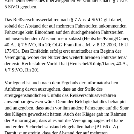
Anscheinsbeweis des überwiegenden Verschuldens nach § 7 Abs.
5 StVO gegeben.
Das Reißverschlussverfahren nach § 7 Abs. 4 StVO gilt dabei,
sobald der Abstand der auf mehreren Fahrstreifen ankommenden
Fahrzeuge kein Einordnen auf den durchgehenden Fahrstreifen
mit ausreichendem Abstand mehr zulässt (Hentschel/König/Dauer,
40.A., § 7 StVO, Rn 20; OLG Frankfurt a.M. v. 8.12.2003, 16 U
173/03). Das Einfädeln erfolgt erst unmittelbar am Beginn der
Verengung, wobei der Nutzer des weiterführenden Fahrstreifens/
der erste Rechtsfahrer Vortritt hat (Hentschel/König/Dauer, 40.A.,
§ 7 StVO, Rn 20).
Vorliegend ist auch nach dem Ergebnis der informatorischen
Anhörung davon auszugehen, dass an der Stelle des
streitgegenständlichen Unfalls das Reißverschlussverfahren
anwendbar gewesen wäre. Denn der Beklagte hat dies behauptet
und angegeben, dass auch vor ihm andere Fahrzeuge auf die Spur
des Klägers gewechselt hätten. Auch der Kläger gab im Rahmen
der Anhörung an, dass alles auf die Verengung zugestrebt habe
und er den Sicherheitsabstand eingehalten habe (Bl. 66 d.A).
Damit ist unstreitig, dass der Abstand der auf mehreren