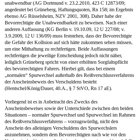
unabwendbar (AG Dortmund v. 23.2.2010, 423 C 12873/09;
angedeutet bei Grüneberg, Haftungsquoten, Rn 158; im Ergebnis
ebenso AG Rüsselsheim, NZV 2001, 308). Daher habe der
Bevorrechtigte die Unabwendbarkeit zu beweisen. Nach einer
anderen Auffassung (KG Berlin v. 19.10.09, 12 U 227/08; v.
3.9.2009, 12 U 136/09) muss feststehen, dass der Bevorrechtigte
die Gefahr der Kollision auf sich hätte zukommen sehen müssen,
um eine Mithaftung zu rechtfertigen. Beide Auffassungen
rechtfertigen die jeweilige Entscheidung jedoch nicht näher,
lediglich Grüneberg spricht von einer erhöhten Sorgfaltspflicht
des bevorrechtigten Fahrers. Hierbei gilt, dass bei einem
„normalen“ Spurwechsel außerhalb des Reißverschlussverfahrens
der Anscheinsbeweis des Verschuldens besteht
(Hentschel/König/Dauer, 40.A., § 7 StVO, Rn 17 aE).
Vorliegend ist es in Anbetracht des Zwecks des
Anscheinsbeweises sowie der Unterschiede zwischen den beiden
Situationen – normaler Spurwechsel und Spurwechsel im Rahmen
des Reißverschlussverfahrens – vorzugswürdig, nicht den
Anschein des alleinigen Verschuldens des Spurwechslers
anzunehmen, sondern dem Bevorrechtigten nach wie vor den