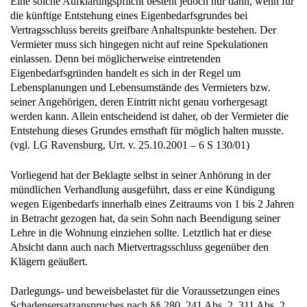
Eine solche Aufklärungspflicht besteht jedoch nur dann, wenn für
die künftige Entstehung eines Eigenbedarfsgrundes bei
Vertragsschluss bereits greifbare Anhaltspunkte bestehen. Der
Vermieter muss sich hingegen nicht auf reine Spekulationen
einlassen. Denn bei möglicherweise eintretenden
Eigenbedarfsgründen handelt es sich in der Regel um
Lebensplanungen und Lebensumstände des Vermieters bzw.
seiner Angehörigen, deren Eintritt nicht genau vorhergesagt
werden kann. Allein entscheidend ist daher, ob der Vermieter die
Entstehung dieses Grundes ernsthaft für möglich halten musste.
(vgl. LG Ravensburg, Urt. v. 25.10.2001 – 6 S 130/01)
Vorliegend hat der Beklagte selbst in seiner Anhörung in der
mündlichen Verhandlung ausgeführt, dass er eine Kündigung
wegen Eigenbedarfs innerhalb eines Zeitraums von 1 bis 2 Jahren
in Betracht gezogen hat, da sein Sohn nach Beendigung seiner
Lehre in die Wohnung einziehen sollte. Letztlich hat er diese
Absicht dann auch nach Mietvertragsschluss gegenüber den
Klägern geäußert.
Darlegungs- und beweisbelastet für die Voraussetzungen eines
Schadensersatzanspruches nach §§ 280, 241 Abs. 2, 311 Abs. 2