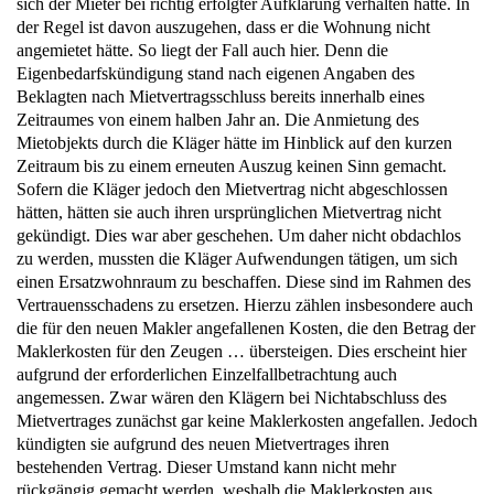
sich der Mieter bei richtig erfolgter Aufklärung verhalten hätte. In
der Regel ist davon auszugehen, dass er die Wohnung nicht
angemietet hätte. So liegt der Fall auch hier. Denn die
Eigenbedarfskündigung stand nach eigenen Angaben des
Beklagten nach Mietvertragsschluss bereits innerhalb eines
Zeitraumes von einem halben Jahr an. Die Anmietung des
Mietobjekts durch die Kläger hätte im Hinblick auf den kurzen
Zeitraum bis zu einem erneuten Auszug keinen Sinn gemacht.
Sofern die Kläger jedoch den Mietvertrag nicht abgeschlossen
hätten, hätten sie auch ihren ursprünglichen Mietvertrag nicht
gekündigt. Dies war aber geschehen. Um daher nicht obdachlos
zu werden, mussten die Kläger Aufwendungen tätigen, um sich
einen Ersatzwohnraum zu beschaffen. Diese sind im Rahmen des
Vertrauensschadens zu ersetzen. Hierzu zählen insbesondere auch
die für den neuen Makler angefallenen Kosten, die den Betrag der
Maklerkosten für den Zeugen … übersteigen. Dies erscheint hier
aufgrund der erforderlichen Einzelfallbetrachtung auch
angemessen. Zwar wären den Klägern bei Nichtabschluss des
Mietvertrages zunächst gar keine Maklerkosten angefallen. Jedoch
kündigten sie aufgrund des neuen Mietvertrages ihren
bestehenden Vertrag. Dieser Umstand kann nicht mehr
rückgängig gemacht werden, weshalb die Maklerkosten aus