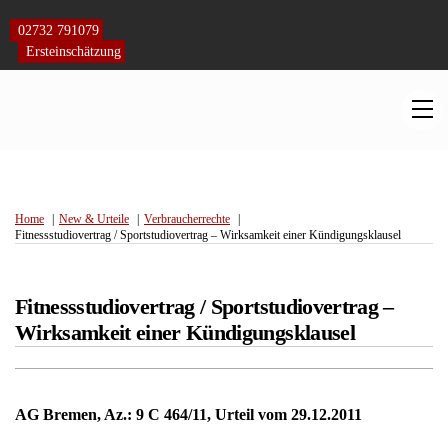
Skip
to
02732 791079
content
Ersteinschätzung
M
Home
New & Urteile
Verbraucherrechte
Fitnessstudiovertrag / Sportstudiovertrag – Wirksamkeit einer Kündigungsklausel
Fitnessstudiovertrag / Sportstudiovertrag –
Wirksamkeit einer Kündigungsklausel
AG Bremen, Az.: 9 C 464/11, Urteil vom 29.12.2011