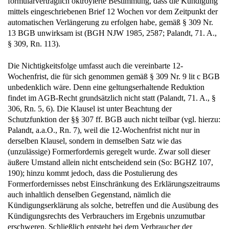
formularvertraglich oktroyierte Bestimmung, dass die Kündigung
mittels eingeschriebenen Brief 12 Wochen vor dem Zeitpunkt der
automatischen Verlängerung zu erfolgen habe, gemäß § 309 Nr.
13 BGB unwirksam ist (BGH NJW 1985, 2587; Palandt, 71. A.,
§ 309, Rn. 113).
Die Nichtigkeitsfolge umfasst auch die vereinbarte 12-
Wochenfrist, die für sich genommen gemäß § 309 Nr. 9 lit c BGB
unbedenklich wäre. Denn eine geltungserhaltende Reduktion
findet im AGB-Recht grundsätzlich nicht statt (Palandt, 71. A., §
306, Rn. 5, 6). Die Klausel ist unter Beachtung der
Schutzfunktion der §§ 307 ff. BGB auch nicht teilbar (vgl. hierzu:
Palandt, a.a.O., Rn. 7), weil die 12-Wochenfrist nicht nur in
derselben Klausel, sondern in demselben Satz wie das
(unzulässige) Formerfordernis geregelt wurde. Zwar soll dieser
äußere Umstand allein nicht entscheidend sein (So: BGHZ 107,
190); hinzu kommt jedoch, dass die Postulierung des
Formerfordernisses nebst Einschränkung des Erklärungszeitraums
auch inhaltlich denselben Gegenstand, nämlich die
Kündigungserklärung als solche, betreffen und die Ausübung des
Kündigungsrechts des Verbrauchers im Ergebnis unzumutbar
erschweren. Schließlich entsteht bei dem Verbraucher der