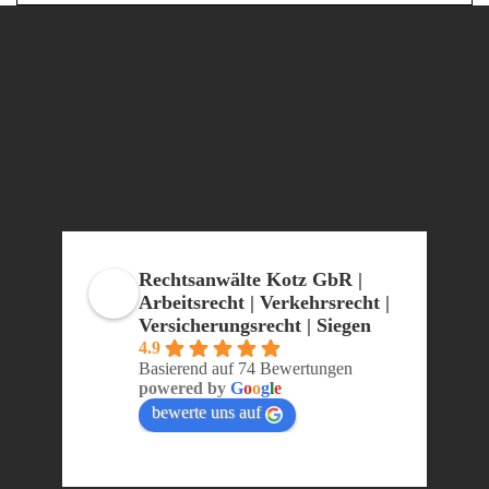
Rechtsanwälte Kotz GbR |
Arbeitsrecht | Verkehrsrecht |
Versicherungsrecht | Siegen
4.9
Basierend auf 74 Bewertungen
powered by
G
o
o
g
l
e
bewerte uns auf