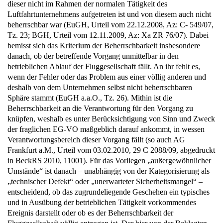
dieser nicht im Rahmen der normalen Tätigkeit des
Luftfahrtunternehmens aufgetreten ist und von diesem auch nicht
beherrschbar war (EuGH, Urteil vom 22.12.2008, Az: C- 549/07,
Tz. 23; BGH, Urteil vom 12.11.2009, Az: Xa ZR 76/07). Dabei
bemisst sich das Kriterium der Beherrschbarkeit insbesondere
danach, ob der betreffende Vorgang unmittelbar in den
betrieblichen Ablauf der Fluggesellschaft fällt. An ihr fehlt es,
wenn der Fehler oder das Problem aus einer völlig anderen und
deshalb von dem Unternehmen selbst nicht beherrschbaren
Sphäre stammt (EuGH a.a.O., Tz. 26). Mithin ist die
Beherrschbarkeit an die Verantwortung für den Vorgang zu
knüpfen, weshalb es unter Berücksichtigung von Sinn und Zweck
der fraglichen EG-VO maßgeblich darauf ankommt, in wessen
Verantwortungsbereich dieser Vorgang fällt (so auch AG
Frankfurt a.M., Urteil vom 03.02.2010, 29 C 2088/09, abgedruckt
in BeckRS 2010, 11001). Für das Vorliegen „außergewöhnlicher
Umstände“ ist danach – unabhängig von der Kategorisierung als
„technischer Defekt“ oder „unerwarteter Sicherheitsmangel“ –
entscheidend, ob das zugrundeliegende Geschehen ein typisches
und in Ausübung der betrieblichen Tätigkeit vorkommendes
Ereignis darstellt oder ob es der Beherrschbarkeit der