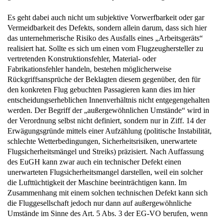
Es geht dabei auch nicht um subjektive Vorwerfbarkeit oder gar
Vermeidbarkeit des Defekts, sondern allein darum, dass sich hier
das unternehmerische Risiko des Ausfalls eines „Arbeitsgeräts“
realisiert hat. Sollte es sich um einen vom Flugzeughersteller zu
vertretenden Konstruktionsfehler, Material- oder
Fabrikationsfehler handeln, bestehen möglicherweise
Rückgriffsansprüche der Beklagten diesem gegenüber, den für
den konkreten Flug gebuchten Passagieren kann dies im hier
entscheidungserheblichen Innenverhältnis nicht entgegengehalten
werden. Der Begriff der „außergewöhnlichen Umstände“ wird in
der Verordnung selbst nicht definiert, sondern nur in Ziff. 14 der
Erwägungsgründe mittels einer Aufzählung (politische Instabilität,
schlechte Wetterbedingungen, Sicherheitsrisiken, unerwartete
Flugsicherheitsmängel und Streiks) präzisiert. Nach Auffassung
des EuGH kann zwar auch ein technischer Defekt einen
unerwarteten Flugsicherheitsmangel darstellen, weil ein solcher
die Lufttüchtigkeit der Maschine beeinträchtigen kann. Im
Zusammenhang mit einem solchen technischen Defekt kann sich
die Fluggesellschaft jedoch nur dann auf außergewöhnliche
Umstände im Sinne des Art. 5 Abs. 3 der EG-VO berufen, wenn