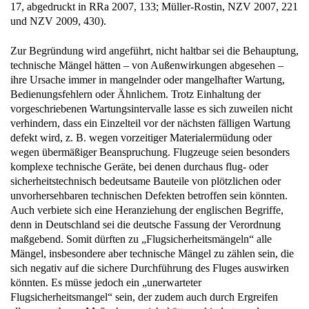
17, abgedruckt in RRa 2007, 133; Müller-Rostin, NZV 2007, 221
und NZV 2009, 430).
Zur Begründung wird angeführt, nicht haltbar sei die Behauptung,
technische Mängel hätten – von Außenwirkungen abgesehen –
ihre Ursache immer in mangelnder oder mangelhafter Wartung,
Bedienungsfehlern oder Ähnlichem. Trotz Einhaltung der
vorgeschriebenen Wartungsintervalle lasse es sich zuweilen nicht
verhindern, dass ein Einzelteil vor der nächsten fälligen Wartung
defekt wird, z. B. wegen vorzeitiger Materialermüdung oder
wegen übermäßiger Beanspruchung. Flugzeuge seien besonders
komplexe technische Geräte, bei denen durchaus flug- oder
sicherheitstechnisch bedeutsame Bauteile von plötzlichen oder
unvorhersehbaren technischen Defekten betroffen sein könnten.
Auch verbiete sich eine Heranziehung der englischen Begriffe,
denn in Deutschland sei die deutsche Fassung der Verordnung
maßgebend. Somit dürften zu „Flugsicherheitsmängeln“ alle
Mängel, insbesondere aber technische Mängel zu zählen sein, die
sich negativ auf die sichere Durchführung des Fluges auswirken
könnten. Es müsse jedoch ein „unerwarteter
Flugsicherheitsmangel“ sein, der zudem auch durch Ergreifen