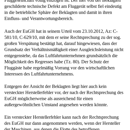
Fluggesellschaft völlig entzogen ist. Der hier von der Beklagten
geschilderte technische Defekt am Fluggerät selbst fiel eindeutig
in die betriebliche Sphäre der Beklagten und damit in ihren
Einfluss- und Verantwortungsbereich.
Auch der EuGH hat in seinem Urteil vom 23.10.2012, Az: C-
581/10, C-629/10, mit dem er seine Rechtsprechung zu der sog.
großen Verspätung bestätigt hat, darauf hingewiesen, dass der
Grundsatz der Verhältnismäßigkeit einer Ausgleichsleistung nicht
entgegenstehe, da das Luftfahrtunternehmen grundsätzlich die
Möglichkeit des Regresses habe (Tz. 80). Der Schutz der
Fluggäste habe regelmäßig Vorrang vor den wirtschaftlichen
Interessen des Luftfahrtunternehmens.
Entgegen der Ansicht der Beklagten liegt hier auch kein
versteckter Herstellerfehler vor, der nach der Rechtsprechung des
EuGH möglicherweise als ausreichend für einen
außergewöhnlichen Umstand angesehen werden könnte.
Ein versteckter Herstellerfehler kann nach der Rechtsprechung
des EuGH nur dann angenommen werden, wenn der Hersteller
der Maschinen, aus denen die Flotte des betroffenen