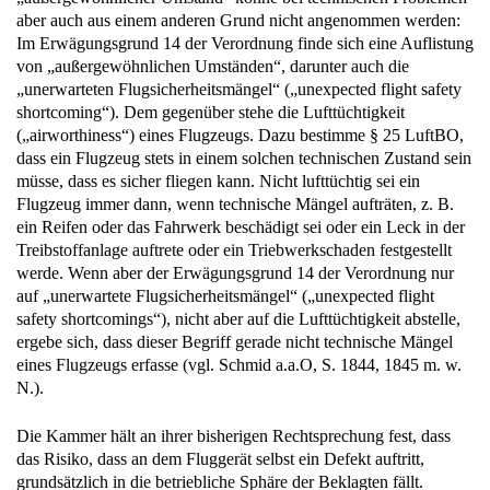
aber auch aus einem anderen Grund nicht angenommen werden:
Im Erwägungsgrund 14 der Verordnung finde sich eine Auflistung
von „außergewöhnlichen Umständen“, darunter auch die
„unerwarteten Flugsicherheitsmängel“ („unexpected flight safety
shortcoming“). Dem gegenüber stehe die Lufttüchtigkeit
(„airworthiness“) eines Flugzeugs. Dazu bestimme § 25 LuftBO,
dass ein Flugzeug stets in einem solchen technischen Zustand sein
müsse, dass es sicher fliegen kann. Nicht lufttüchtig sei ein
Flugzeug immer dann, wenn technische Mängel aufträten, z. B.
ein Reifen oder das Fahrwerk beschädigt sei oder ein Leck in der
Treibstoffanlage auftrete oder ein Triebwerkschaden festgestellt
werde. Wenn aber der Erwägungsgrund 14 der Verordnung nur
auf „unerwartete Flugsicherheitsmängel“ („unexpected flight
safety shortcomings“), nicht aber auf die Lufttüchtigkeit abstelle,
ergebe sich, dass dieser Begriff gerade nicht technische Mängel
eines Flugzeugs erfasse (vgl. Schmid a.a.O, S. 1844, 1845 m. w.
N.).
Die Kammer hält an ihrer bisherigen Rechtsprechung fest, dass
das Risiko, dass an dem Fluggerät selbst ein Defekt auftritt,
grundsätzlich in die betriebliche Sphäre der Beklagten fällt.