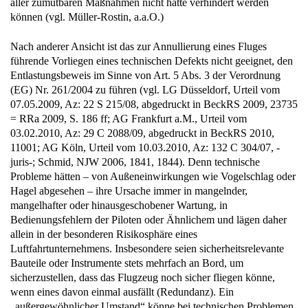
aller zumutbaren Maßnahmen nicht hätte verhindert werden
können (vgl. Müller-Rostin, a.a.O.)
Nach anderer Ansicht ist das zur Annullierung eines Fluges
führende Vorliegen eines technischen Defekts nicht geeignet, den
Entlastungsbeweis im Sinne von Art. 5 Abs. 3 der Verordnung
(EG) Nr. 261/2004 zu führen (vgl. LG Düsseldorf, Urteil vom
07.05.2009, Az: 22 S 215/08, abgedruckt in BeckRS 2009, 23735
= RRa 2009, S. 186 ff; AG Frankfurt a.M., Urteil vom
03.02.2010, Az: 29 C 2088/09, abgedruckt in BeckRS 2010,
11001; AG Köln, Urteil vom 10.03.2010, Az: 132 C 304/07, -
juris-; Schmid, NJW 2006, 1841, 1844). Denn technische
Probleme hätten – von Außeneinwirkungen wie Vogelschlag oder
Hagel abgesehen – ihre Ursache immer in mangelnder,
mangelhafter oder hinausgeschobener Wartung, in
Bedienungsfehlern der Piloten oder Ähnlichem und lägen daher
allein in der besonderen Risikosphäre eines
Luftfahrtunternehmens. Insbesondere seien sicherheitsrelevante
Bauteile oder Instrumente stets mehrfach an Bord, um
sicherzustellen, dass das Flugzeug noch sicher fliegen könne,
wenn eines davon einmal ausfällt (Redundanz). Ein
„außergewöhnlicher Umstand“ könne bei technischen Problemen