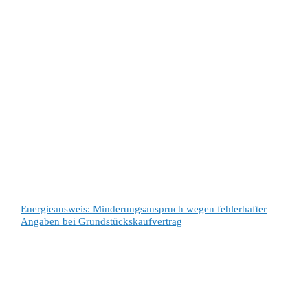
Energieausweis: Minderungsanspruch wegen fehlerhafter
Angaben bei Grundstückskaufvertrag