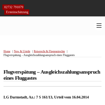
Skip
to
02732 791079
content
Ersteinschätzung
M
Home
New & Urteile
Reiserecht & Fluggastrechte
Flugverspätung – Ausgleichszahlungsanspruch eines Fluggastes
Flugverspätung – Ausgleichszahlungsanspruch
eines Fluggastes
LG Darmstadt, Az.: 7 S 161/13, Urteil vom 16.04.2014